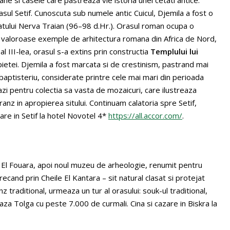
asul Setif. Cunoscuta sub numele antic Cuicul, Djemila a fost o
atului Nerva Traian (96–98 d.Hr.). Orasul roman ocupa o
mai valoroase exemple de arhitectura romana din Africa de Nord,
al III-lea, orasul s-a extins prin constructia
Templului lui
pietei. Djemila a fost marcata si de crestinism, pastrand mai
un baptisteriu, considerate printre cele mai mari din perioada
zi pentru colectia sa vasta de mozaicuri, care ilustreaza
ranz in apropierea sitului. Continuam calatoria spre Setif,
zare in Setif la hotel Novotel 4*
https://all.accor.com/
.
in El Fouara, apoi noul muzeu de arheologie, renumit pentru
ecand prin Cheile El Kantara – sit natural clasat si protejat
 traditional, urmeaza un tur al orasului: souk-ul traditional,
oaza Tolga cu peste 7.000 de curmali. Cina si cazare in Biskra la