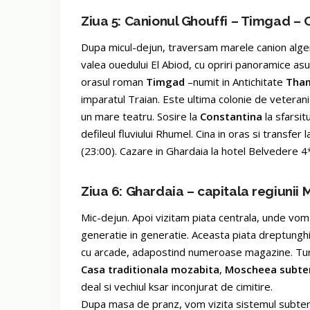
Ziua 5: Canionul Ghouffi – Timgad –
Dupa micul-dejun, traversam marele canion alge
valea ouedului El Abiod, cu opriri panoramice asu
orasul roman
Timgad
–numit in Antichitate
Tham
imparatul Traian. Este ultima colonie de veterani
un mare teatru. Sosire la
Constantina
la sfarsit
defileul fluviului Rhumel. Cina in oras si transf
(23:00). Cazare in Ghardaia la hotel Belvedere 
Ziua 6: Ghardaia – capitala regiunii 
Mic-dejun. Apoi vizitam piata centrala, unde vom
generatie in generatie. Aceasta piata dreptunghi
cu arcade, adapostind numeroase magazine. Tur 
Casa traditionala mozabita
,
Moscheea subter
deal si vechiul ksar inconjurat de cimitire.
Dupa masa de pranz, vom vizita sistemul subtera