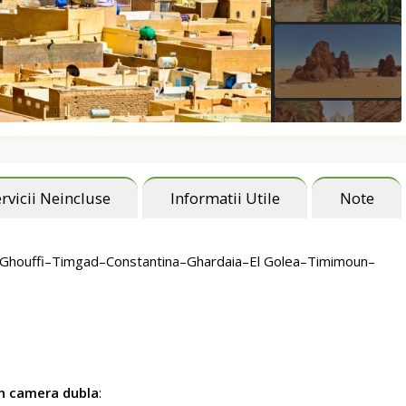
rvicii Neincluse
Informatii Utile
Note
ul Ghouffi–Timgad–Constantina–Ghardaia–El Golea–Timimoun–
in camera dubla
: