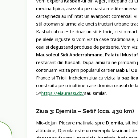
Vom explora
Kasbah-ul
din Alger, incepand cu
Ci
medina tipica, asezata pe coasta mediteraneeana,
cartaginezii au infiintat un avanpost comercial. Vi
stil otoman si urme ale unei structuri urbane tradi
Kasbah-ul nu este doar un sit istoric, ci si o martu
pe aleile inguste si vom vizita case traditionale
ceai si degustand produse de patiserie. Vom viz
Mausoleul Sidi Abderrahmane
,
Palatul Mustaf
restarant din Kasbah. Dupa-amiaza ne plimbam p
continuam vizita prin popularul cartier
Bab El O
France si Trioli. Incheiem ziua cu vizita la
bazilic
construita pe o inaltime care domina orasul de la 
5*
https://elaurassi.dz/
sau similar.
Ziua 3: Djemila – Setif (cca. 430 km)
Mic-dejun. Plecare matinala spre
Djemila
, sit i
altitudine, Djemila este un exemplu fascinant d
descoperi forumul, templele, bazilicile, baile rom