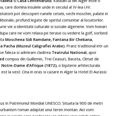
tadela
si
Casa Centenarului
. Kasbah-ul din Alger este o
 care domina insulele unde in secolul al IV-lea i.Hr.
zitatorii pot descoperi ruinele cetatii, vechi moschei, palate in
tionale, profund legate de spiritul comunitar al locuitorilor.
rie vie a identitatii culturale si sociale algeriene. Vom hoinari
, dupa care ne vom relaxa pe terase cu vedere la golf, sorbind
ita
Moscheea Sidi Ramdane,
Fantana Bir Chebana
,
a Pacha (Muzeul Caligrafiei Arabe)
. Pranz traditional intr-un
e faleza si admiram cladirea
Teatrului National
, apoi
ued
compus din Guillemin, Trei Ceasuri, Baceta, Climat de
a Notre-Dame d’Afrique (1872)
, o bijuterie arhitecturala
est la vest. Cina in oras si cazare in Alger la Hotel El Aurassi
nclus in Patrimoniul Mondial UNESCO. Situata la 900 de metri
e urbanism roman adaptat unui teren montan. Aici vom
ane si casele care pastreaza vie istoria unei cetati antice.