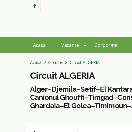
Acasa
Vacante
Corporate
Acasa
Circuite
Circuit ALGERIA
Circuit ALGERIA
Alger–Djemila–Setif–El Kantar
Canionul Ghouffi–Timgad–Cons
Ghardaia–El Golea–Timimoun–