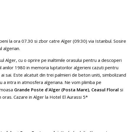
peni la ora 07.30 si zbor catre Alger (09:30) via Istanbul. Sosire
l algerian.
l Alger, cu o oprire pe inaltimile orasului pentru a descoperi
l anilor 1980 in memoria luptatorilor algerieni cazuti pentru
ai sai. Este alcatuit din trei palmieri de beton uniti, simbolizand
tru a intra in atmosfera algeriana. Ne vom plimba pe
aimoasa
Grande Poste d'Alger (Posta Mare)
,
Ceasul Floral
si
in oras. Cazare in Alger la Hotel El Aurassi 5*