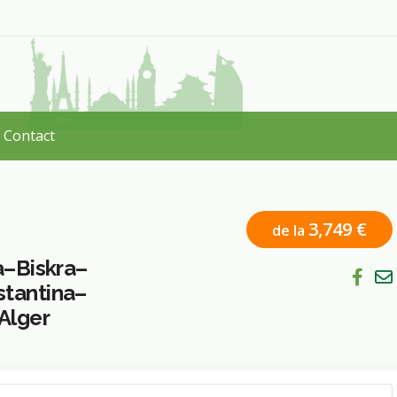
Contact
3,749 €
de la
a–Biskra–
tantina–
Alger