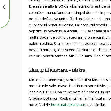
Djemila se afla la 50 de kilometri nord-est de or
colonie romana, fondata in timpul domniei impar
pozitie defensiva unica, fiind unul dintre cele 
cu propriul Senat si Forum. La inceputul secolului 
Septimius Severus
, a
Arcului lui Caracalla
si a 
multe cladiri de cult: o catedrala, o biserica si 
paleocrestina. Situl impresionant este cunoscut a
povesti mitologice si scene din viata cotidiana. P
celebru pentru fantana
Ain El Fouara
. Cina si ca
Ziua 4: El Kantara - Biskra
Mic-dejun. Dimineata, vizitam Setif si fantana A
mozaicurile sale uriase. Continuam spre Biskra, tr
inca din 1923. Dupa ce ne vom delecta cu un pranz
Gradina Botanica, Kasbah-ul, iar la final vizitam 
hotel Nail 4*
hotel-nailzakaria.com
sau similar.