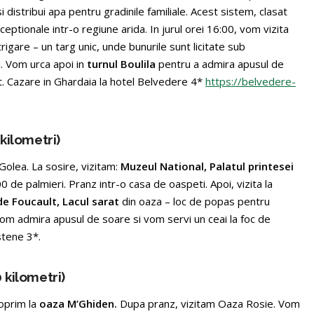
i distribui apa pentru gradinile familiale. Acest sistem, clasat
eptionale intr-o regiune arida. In jurul orei 16:00, vom vizita
trigare – un targ unic, unde bunurile sunt licitate sub
i. Vom urca apoi in
turnul Boulila
pentru a admira apusul de
t. Cazare in Ghardaia la hotel Belvedere 4*
https://belvedere-
kilometri)
olea. La sosire, vizitam:
Muzeul National, Palatul printesei
 de palmieri. Pranz intr-o casa de oaspeti. Apoi, vizita la
de Foucault, Lacul sarat
din oaza – loc de popas pentru
 Vom admira apusul de soare si vom servi un ceai la foc de
stene 3*.
 kilometri)
 oprim la
oaza M’Ghiden.
Dupa pranz, vizitam Oaza Rosie. Vom