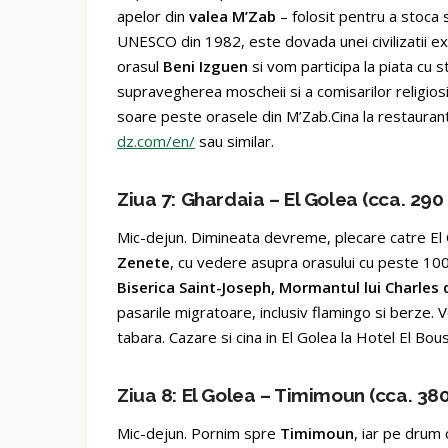
apelor din
valea M’Zab
– folosit pentru a stoca s
UNESCO din 1982, este dovada unei civilizatii exc
orasul
Beni Izguen
si vom participa la piata cu s
supravegherea moscheii si a comisarilor religios
soare peste orasele din M’Zab.Cina la restauran
dz.com/en/
sau similar.
Ziua 7: Ghardaia – El Golea (cca. 290 
Mic-dejun. Dimineata devreme, plecare catre El G
Zenete
, cu vedere asupra orasului cu peste 1000
Biserica Saint-Joseph, Mormantul lui Charles 
pasarile migratoare, inclusiv flamingo si berze.
tabara. Cazare si cina in El Golea la Hotel El Bou
Ziua 8: El Golea – Timimoun (cca. 380
Mic-dejun. Pornim spre
Timimoun
, iar pe drum