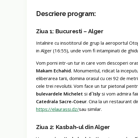
Descriere program:
Ziua 1: Bucuresti – Alger
Intalnire cu insotitorul de grup la aeroportul Oto
in Alger (16:55), unde vom fi intampinati de ghidu
Vom porni intr-un tur in care vom descoperi orasu
Makam Echahid.
Monumentul, ridicat la inceputu
eliberarea tarii, domina orasul cu cei 92 de metri 
cele trei revolutii. Vom face un tur pietonal pen
bulevardele Michelet
si
d`Isly
si vom admira f
Catedrala Sacre-Coeur
. Cina la un restaurant d
https://elaurassi.dz/
sau similar.
Ziua 2: Kasbah-ul din Alger