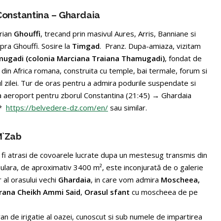
 Constantina – Ghardaia
rian
Ghouffi
, trecand prin masivul Aures, Arris, Banniane si
pra Ghouffi. Sosire la
Timgad
. Pranz. Dupa-amiaza, vizitam
ugadi (colonia Marciana Traiana Thamugadi)
, fondat de
 din Africa romana, construita cu temple, bai termale, forum si
ul zilei. Tur de oras pentru a admira podurile suspendate si
er la aeroport pentru zborul Constantina (21:45) → Ghardaia
4*
https://belvedere-dz.com/en/
sau similar.
M`Zab
 fi atrasi de covoarele lucrate dupa un mestesug transmis din
ulara, de aproximativ 3400 m², este inconjurată de o galerie
al orasului vechi
Ghardaia
, in care vom admira
Moscheea,
ana Cheikh Ammi Said
,
Orasul sfant
cu moscheea de pe
n de irigatie al oazei, cunoscut si sub numele de impartirea