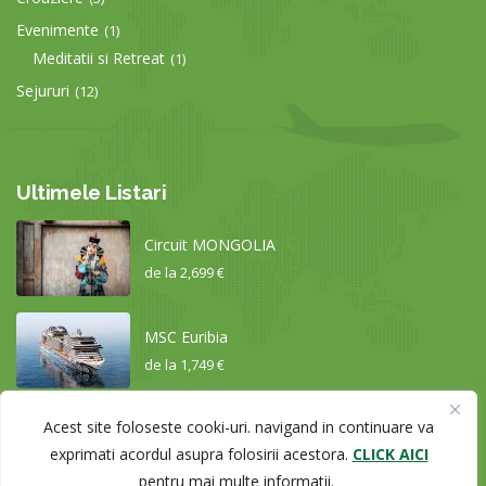
Evenimente
(1)
Meditatii si Retreat
(1)
Sejururi
(12)
Ultimele Listari
Circuit MONGOLIA
de la
2,699 €
MSC Euribia
de la
1,749 €
Acest site foloseste cooki-uri. navigand in continuare va
Circuit CHINA – de la Shangha...
exprimati acordul asupra folosirii acestora.
CLICK AICI
de la
2,279 €
pentru mai multe informatii.