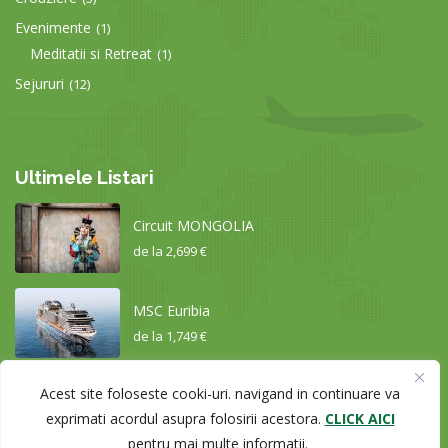
Evenimente
(1)
Meditatii si Retreat
(1)
Sejururi
(12)
Ultimele Listari
Circuit MONGOLIA
de la
2,699 €
MSC Euribia
de la
1,749 €
Acest site foloseste cooki-uri. navigand in continuare va
Circuit CHINA – de la Shangha...
exprimati acordul asupra folosirii acestora.
CLICK AICI
de la
2,279 €
pentru mai multe informatii.