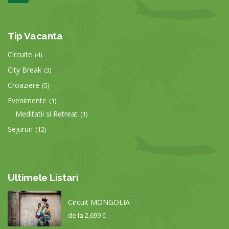
Tip Vacanta
Circuite
(4)
City Break
(3)
Croaziere
(5)
Evenimente
(1)
Meditatii si Retreat
(1)
Sejururi
(12)
Ultimele Listari
Circuit MONGOLIA
de la
2,699 €