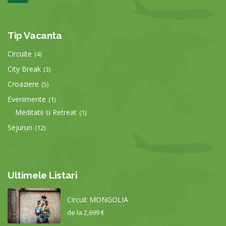
Tip Vacanta
Circuite
(4)
City Break
(3)
Croaziere
(5)
Evenimente
(1)
Meditatii si Retreat
(1)
Sejururi
(12)
Ultimele Listari
Circuit MONGOLIA
de la
2,699 €